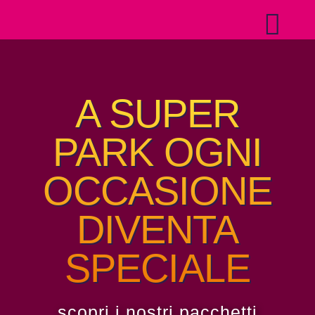
Salta
Togg
al
contenuto
Navi
Home
A SUPER
Il park
PARK OGNI
Attrazioni
OCCASIONE
DIVENTA
Compleanni
SPECIALE
Eventi
scopri i nostri pacchetti
Contatti